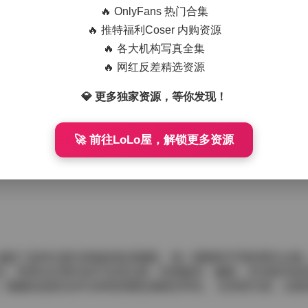
🔥 OnlyFans 热门合集
🔥 推特福利Coser 内购资源
🔥 各大机构写真全集
🔥 网红反差精选资源
💎 更多独家资源，等你发现！
影的盒子。1097套图片里，每一套都有自己独特的拍摄氛围
时现场的灯光布置往往要根据服装的材质和颜色做细致调整，丝
的体积不仅是数字上的堆砌，更是每一帧细腻纹理、每一种色彩偏
🚀 前往LoLo屋，解锁更多资源
TB，涵盖了多种主题与风格的私房摄影。每一期都有不同的博主
光，背景往往简约却不失层次感，利用窗帘、藤椅、旧书架等道
，细腻的皮肤光泽与布料的垂坠感相互呼应。 在穿搭方面，合集