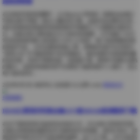
超高清资源
在当前的写真资源圈中，@18jkpeach 带来的《甜桃(仙仙桃)》
写真合集可谓是一股令人瞩目的力量。这套作品自曝光以来，
就以其独特的风格和持续更新的节奏吸引了大量爱好者的关
注。合集目前已累积超过41GB的内容规模，几乎涵盖了从日
常街拍风情到精心策划的COSPLAY造型，每个角落都散发着
甜美的气息。 从作品整体风格上看，甜桃的写真可以归纳为
“甜系少女”与“御姐风情”的完美融合。她在画面中或身着粉嫩
的连衣裙，笑容中透着俏皮；或身披斗篷，眼神中流露出成熟
的魅力。这样的风格转变不仅展现了她多面的个人魅力，也让
每个版本的写…
2026年8月3日
0条评论
2点热度
0人点赞
weme
阅读全文
丝模摄影
ROSI口罩系列写真合集5373套505GB高清图库下载
在当下视觉审美日益前所未有的今天，ROSI的口罩系列写真
合集以其精湛的摄影技术与独特的艺术构图，成功打造出一套
兼具时尚感与艺术气息的视觉盛宴。这个5373套、505GB的高