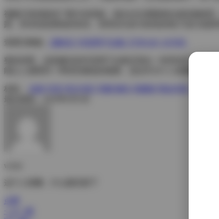
视频片段则延续了图片的风格，镜头往往缓慢推拉或轻微摇晃
露，而非刻意摆拍的表演。背景音乐多为轻快的电子流行或柔
查看完整版:
【趣岛】抖音胖子合集【79P 64V 207M】
整体来看，这套趣岛的抖音胖子合集呈现出一种亲切且不做作
能让人感受到一种轻松愉悦的氛围，适合作为个人收藏或创作参考
标签：
丝袜
抖音
积分专区
美腿
趣岛
高颜值
黄金专区
最后更新：2026年6月3日
weme
这个人很懒，什么都没留下
点赞
< 上一篇