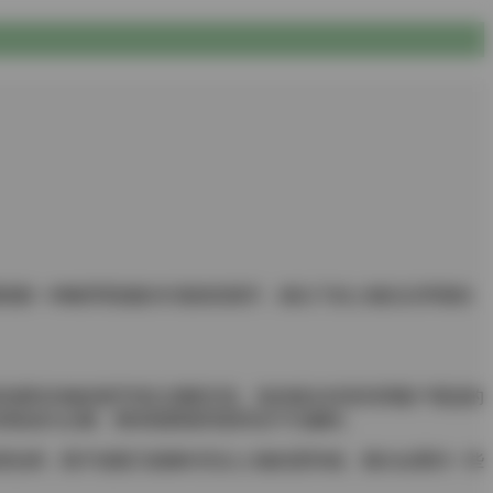
题围绕着一种略带萌感的丰满身形展开，镜头下的人物往往带着轻
质感和衣物的细节得以清晰呈现。有的镜头特意利用窗户透进的
绿植成为点缀，整体氛围显得悠闲且不失趣味。
度色调，既不抢眼又能够衬托出人物的柔和感。偶尔会看到一些