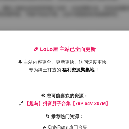
，捕捉人物的自然表情和微小动作，比如调整头发、轻笑或是翻
和的钢琴曲，节奏不快也不慢，正好与画面的松弛感相呼应。
的美感。它没有追求极端的瘦身标准，而是以一种包容的姿态展
的素材库。若你喜欢这种真实且带有生活气息的视觉风格，这份79
🎉 LoLo屋 主站已全面更新
🔔 主站内容更全、更新更快、访问速度更快。
专为绅士打造的
福利资源聚集地
！
🎯 您可能喜欢的资源：
🔗
【趣岛】抖音胖子合集【79P 64V 207M】
📂 推荐热门资源：
🔥 OnlyFans 热门合集