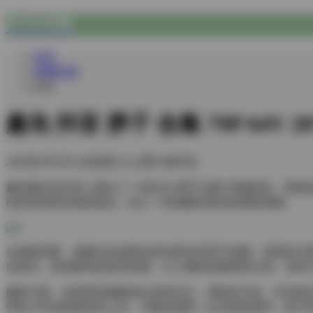
次元乐园
首页
典藏资源
正文
趣岛 抖音 胖子 合集 79P 64V 2
2026年6月3日
6点热度
0人点赞
0条评论
趣岛最近在抖音上推出了一套名为“胖子合集”的素材包，里面包
松的笑容和自然的姿态，给人一种温暖且真实的视觉体验。
从画面来看，多数作品选择在室内柔光环境下拍摄，背景多为
自然光，形成柔和的逆光轮廓，让人物的轮廓更加立体。也有
服装方面，合集里的搭配多以休闲为主，宽松的卫衣、针织衫
带有小印花或条纹的上衣，为整体增添一点活泼的细节。鞋子