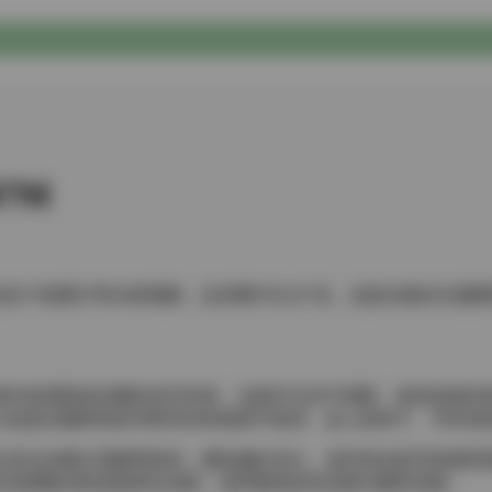
07M
含79张图片和64段视频，总容量约为207兆。这套合集的主
简约的墙面或淡雅的布艺软装，光线均匀且不刺眼，使得皮肤的
几组是在咖啡馆或书吧等休闲场景中取景，桌上的杯子、书本或
以及运动裤出现频率较高，颜色偏向米白、浅灼和淡蓝等低饱和
多选择帆布鞋或低帮运动鞋，保持整体的舒适感与随性风格。