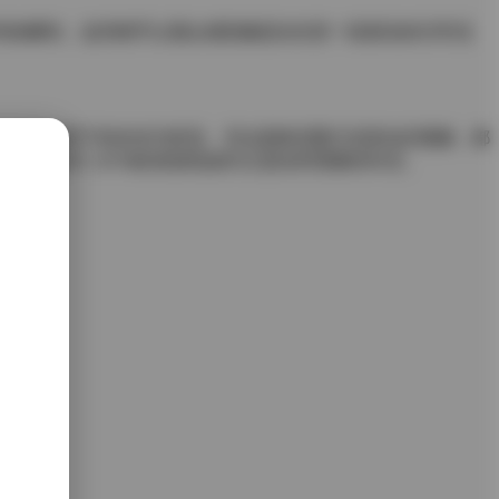
书的瞬间。这些细节让观众感觉像是在欣赏一段真实的日常流
示不同体型下的自信与舒适。无论是静态图片还是动态视频，都
P 64V 207M的资源包或许正是你所需要的补充。