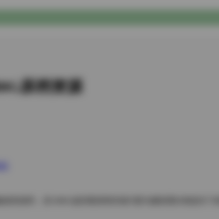
80G原档资源
原档
现象级资源库，其1080G超容量原档存储方案为摄影爱好者提供