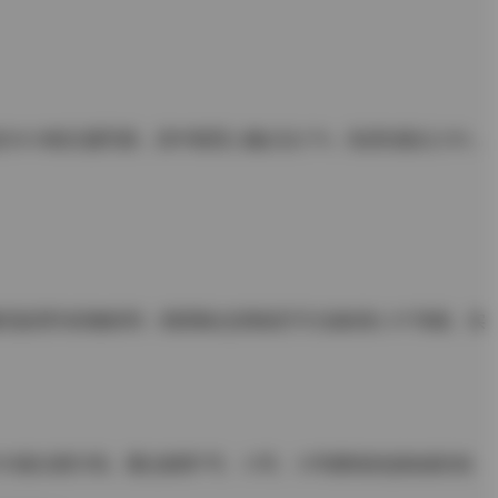
-50组主题写真，其中夜景人像占比17%，私房光影占23%，
识睫毛纹理与织物经纬，暗部噪点控制优于行业标准2.3个等级。实
与复古胶片风。重点推荐7号、15号、33号模特的连续成长轨