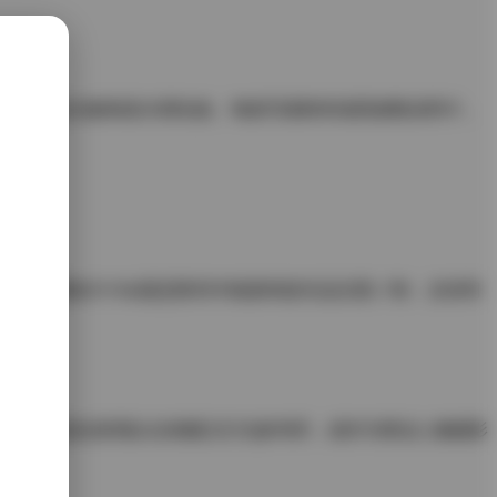
用大理石反光板制造冷调光效。每套写真附有场景参数说明卡，
。实测在NVMe固态阵列中检索单套作品仅需1.7秒，支持同
验。特别适合影视从业者建立灯光参考库，或作为商业人像摄影