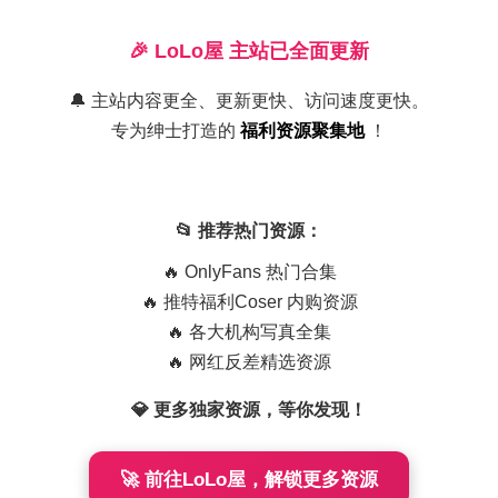
2025年11月1日
0条评论
92点热度
0人点赞
weme
阅读全文
🎉 LoLo屋 主站已全面更新
微密合集
🔔 主站内容更全、更新更快、访问速度更快。
紫蛋@zidan670写真资源合集 17GB高清持续更新
专为绅士打造的
福利资源聚集地
！
紫蛋@zidan670作为当下备受关注的写真博主，以其独特的拍
摄风格和丰富的作品资源吸引了大量粉丝关注。她的资源合集
高达17GB，包含了从早期作品到最新创作的全方位写真集，
📂 推荐热门资源：
每一组照片都展现了她对摄影艺术的独特理解和追求。 紫蛋
的写真作品以清新自然为主调，善于捕捉生活中的美好瞬间。
🔥 OnlyFans 热门合集
她的镜头下，无论是都市街头的随性抓拍，还是精心布置的室
🔥 推特福利Coser 内购资源
内场景，都能呈现出一种恰到好处的氛围感。特别是在光影运
🔥 各大机构写真全集
用上，紫蛋展现了超越普通博主的敏锐度，常常通过巧妙的光
影对比，为照片增添层次感和艺术性。 从拍摄风格来看，紫
🔥 网红反差精选资源
蛋@zidan670的作…
💎 更多独家资源，等你发现！
2025年9月22日
0条评论
140点热度
0人点赞
weme
阅读全文
微密合集
🚀 前往LoLo屋，解锁更多资源