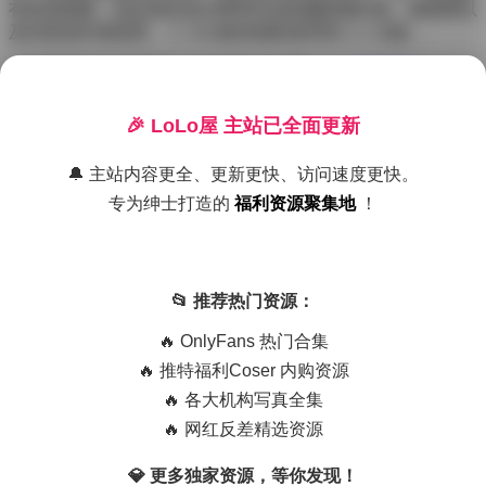
有高清原图，适合喜欢高分辨率作品的摄影爱好者、插画师以
及内容创作者使用。 2. 5324套资源的多样性 2.1 主题…
2026年8月1日
0条评论
2点热度
0人点赞
weme
阅读全文
岛遇
🎉 LoLo屋 主站已全面更新
ROSI口罩系列写真合集：下载5363套，510GB超清
🔔 主站内容更全、更新更快、访问速度更快。
资源合集
专为绅士打造的
福利资源聚集地
！
内容详情: ROSI口罩系列写真写真合集下载5363套 510GB 近
年来，写真爱好者们常会提到一款名为“ROSI口罩系列”的资
源合集。只要稍微搜索一下就能发现，这套作品号称拥有5363
📂 推荐热门资源：
套图片，足足有510GB的存储空间，堪称写真爱好者收藏夹中
的“重量级”项目。对于刚刚接触这类资源的朋友来说，这样的
🔥 OnlyFans 热门合集
数字令人惊叹，但这背后又隐藏着怎样的故事和价值呢？ **
🔥 推特福利Coser 内购资源
合集简介** ROSI口罩系列写真并非单一作品，而是围绕一个
共同主题——口罩元素，围绕着一位名叫ROSI的创作者所拍
🔥 各大机构写真全集
摄的一组写真集。每个作品都将口罩作为主要造型道具…
🔥 网红反差精选资源
2026年7月31日
0条评论
2点热度
0人点赞
weme
阅读全文
💎 更多独家资源，等你发现！